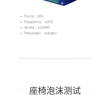
Force：1KN
Frequency：10HZ
Stroke：100MM
Pneumatic：actuator
座椅泡沫测试