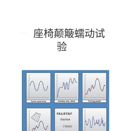
座椅颠簸蠕动试
验