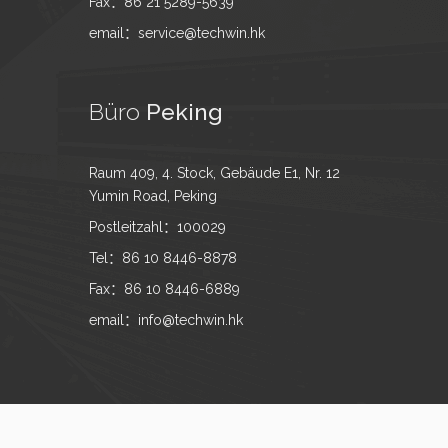
Fax：86 21 5289-5639
email：service@techwin.hk
Büro
Peking
Raum 409, 4. Stock, Gebäude E1, Nr. 12
Yumin Road, Peking
Postleitzahl：100029
Tel：86 10 8446-8878
Fax：86 10 8446-6889
email：info@techwin.hk